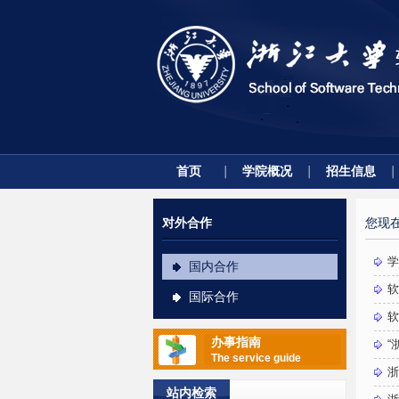
首页
学院概况
招生信息
对外合作
您现
学
国内合作
软
国际合作
软
办事指南
“
The service guide
浙
站内检索