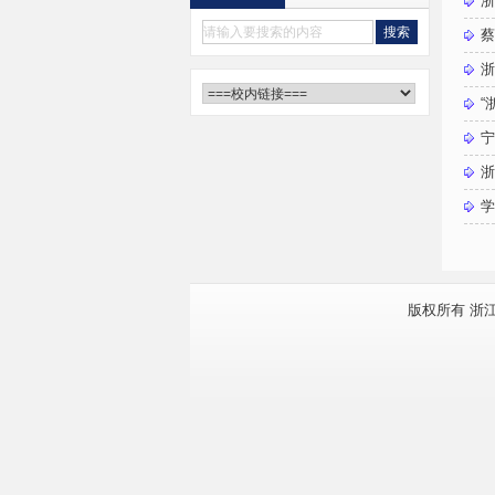
浙
蔡
浙
“
宁
浙
学
版权所有 浙江大学软