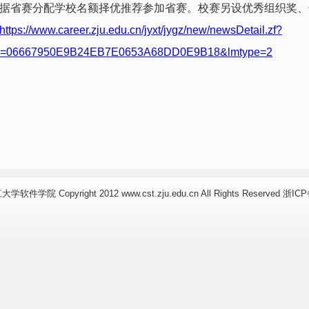
据省赛分配学校名额择优推荐参加省赛。校赛另设优秀组织奖、
https://www.career.zju.edu.cn/jyxt/jygz/new/newsDetail.zf?
d=06667950E9B24EB7E0653A68DD0E9B18&lmtype=2
件学院 Copyright 2012 www.cst.zju.edu.cn All Rights Reserved 浙IC