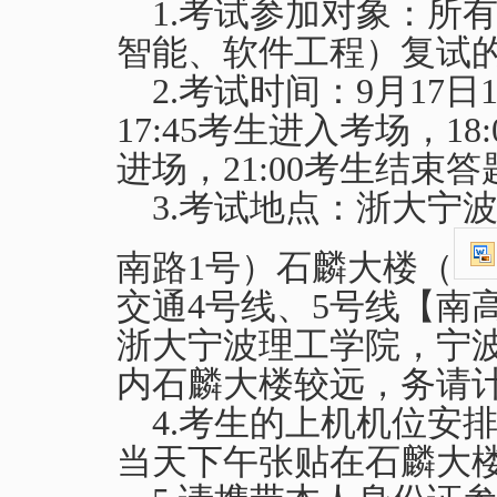
1.
考试参加对象：所
智能、软件工程）复试
2.
考试时间：
9
月
17
日
1
17:45
考生进入考场，
18:
进场，
21:00
考生结束答
3.
考试地点：浙大宁
南路
1
号）石麟大楼（
交通
4
号线、
5
号线【南
浙大宁波理工学院，宁
内石麟大楼较远，务请
4.
考生的上机机位安
当天下午张贴在石麟大