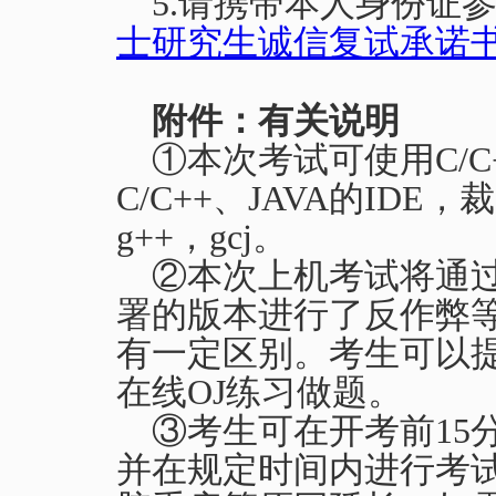
5.
请携带本人身份证
士研究生诚信复试承诺书.d
附件：有关说明
①本次考试可使用
C/C
C/C++
、
JAVA
的
IDE
，裁
g++
，
gcj
。
②本次上机考试将通
署的版本进行了反作弊
有一定区别。考生可以
在线
OJ
练习做题。
③考生可在开考前
15
并在规定时间内进行考