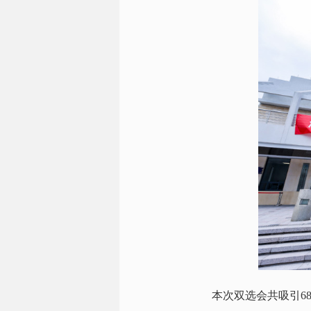
本次双选会共吸引
6