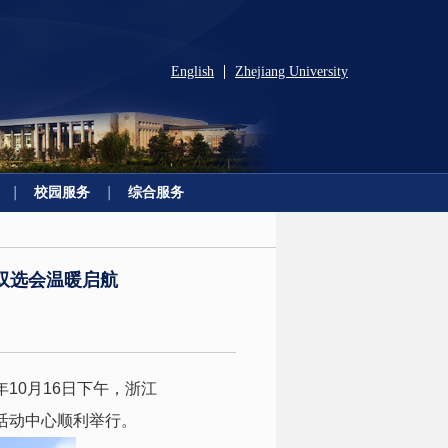
English
Zhejiang University
|
校园服务
综合服务
双选会温暖启航
年
10
月
16
日下午，浙江
活动中心顺利举行。