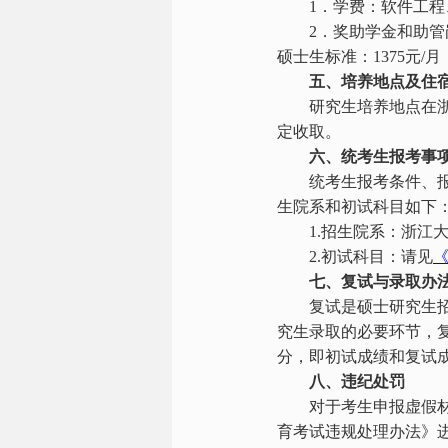
1
．学费：软件工程
2
．奖助学金和助管
硕士生标准：
1375
元
/
月
五、培养地点及住
研究生培养地点在
定收取。
六、统考生报考事
统考生报考条件、
生院系和初试科目如下
1.
招生院系：浙江
2.
初试科目：请见
《
七、复试与录取办
复试是硕士研究生
究生录取的必要环节，
分，即初试成绩和复试
八、违纪处罚
对于考生申报虚假
育考试违规处理办法》