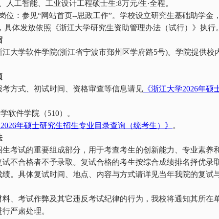
、人工智能、工业设计工程硕士生
:8
万元
/
生·全程。
岗位：参见“网站首页
--
思政工作”。学校设立研究生基础助学金
，具体发放依照《浙江大学研究生资助管理办法（试行）》执行
宿
浙江大学软件学院
(
浙江省宁波市鄞州区学府路
5
号
)
。学院提供校
项
报考方式、初试时间、资格审查等信息请见
《浙江大学2026
年硕
：
大学软件学院（
510
）。
2026
年硕士研究生招生专业目录查询（统考生）》
。
法
招生考试的重要组成部分，用于考查考生的创新能力、专业素养
复试不合格者不予录取。复试合格的考生按综合成绩排名择优录
成绩。具体复试时间、地点、内容与方式请详见当年我院的复试
材料、考试作弊及其它违反考试纪律的行为，我校将通知其所在
进行严肃处理。