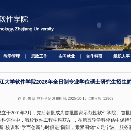
教学管理
思政工作
实习就业
合作科研
组织人事
江大学软件学院2026年全日制专业学位硕士研究生招生
作 者: 来 源: 软件学院 发布时间: 2025-10-15 点击次数:
12908
成立于
2001
年
2
月，先后获批成为首批国家示范性软件学院、首批
学科评估中，我校软件工程学科获
A+
，在第五轮学科评估中保持
新”校训和“学而创新与时俱进”院训，紧紧围绕“立足宁波、服