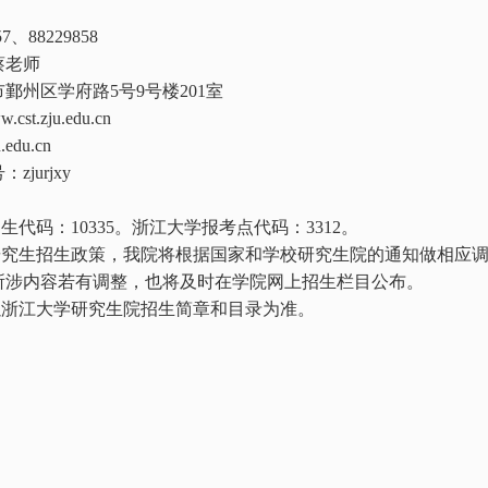
57
、
88229858
蔡老师
市鄞州区学府路
5
号
9
号楼
201
室
w.cst.zju.edu.cn
.edu.cn
号：
zjurjxy
招生代码：
10335
。浙江大学报考点代码：
3312
。
研究生招生政策，我院将根据国家和学校研究生院的通知做相应
所涉内容若有调整，也将及时在学院网上招生栏目公布。
以浙江大学研究生院招生简章和目录为准。