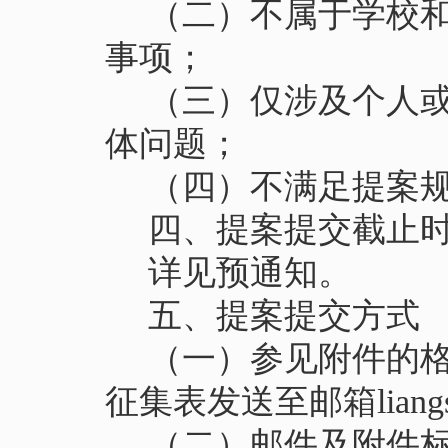
（
二
）
不属于学校
事项；
（
三
）
仅涉及个人
体问题；
（
四
）
不满足提案
四、提案提交截止
详见预通知。
五、提案提交方式
（
一
）
参见附件的
征集表发送至邮箱
lian
（
二
）
邮件及附件