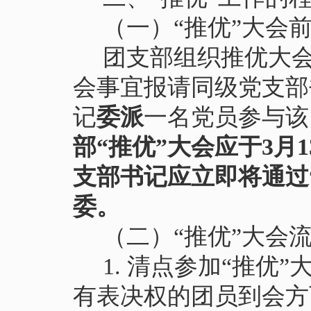
（
一
）
“推优”大会
团支部组织推优大
会事宜报请同级党支部
记
委派
一名党员参与该
部
“推优”大会应于
3
月
1
支部书记应立即将通过
委。
（
二
）
“推优”大会
1.
清点参加
“推优”
有表决权的团员到会方