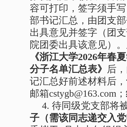
容可打印，签字须手写
部书记汇总，由团支部
出具意见并签字（团支
院团委出具该意见）。
《浙江大学
2026
年春夏
分子名单汇总表》
后，
记汇总好前述材料后，
邮箱
cstygb@163.com
；
4.
待同级党支部将被
子（需该同志递交入党