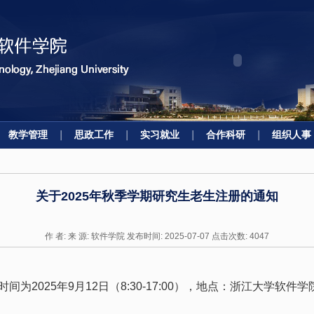
教学管理
思政工作
实习就业
合作科研
组织人事
关于2025年秋季学期研究生老生注册的通知
作 者: 来 源: 软件学院 发布时间: 2025-07-07 点击次数:
4047
时间为
2025
年
9
月
12
日（
8:30-17:00
），地点：浙江大学软件学