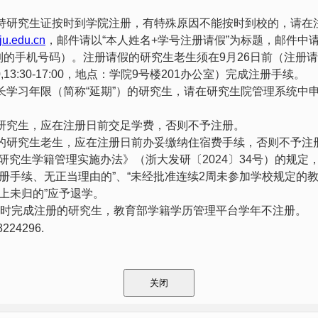
持研究生证按时到学院注册，有特殊原因不能按时到校的，请在
ju.edu.cn
，邮件请以
“
本人姓名
+
学号注册请假
”
为标题，邮件中
到的手机号码）。注册请假的研究生老生须在
9
月
26
日前（注册请
,13:30-17:00
，地点：学院
9
号楼
201
办公室）完成注册手续。
长学习年限（简称“延期”）的研究生，请在研究生院管理系统中
研究生，应在注册日前交足学费，否则不予注册。
的研究生老生，应在注册日前办妥缴纳住宿费手续，否则不予注
研究生学籍管理实施办法》（浙大发研〔
2024
〕
34
号）的规定，
册手续、无正当理由的”、“未经批准连续
2
周未参加学校规定的
上未归的”应予退学。
时完成注册的研究生，教育部学籍学历管理平台学年不注册。
8224296.