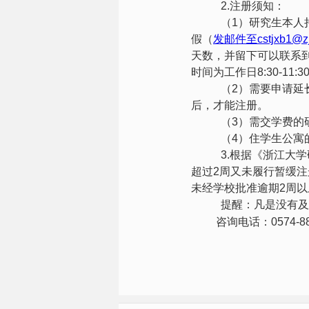
2.
注册须知：
（
1
）研究生本人
假（
发邮件至
cstjxb1@z
天数，并留下可以联系
时间为工作日
8:30-11:30
（
2
）需要申请延
后，才能注册。
（
3
）需交学费的
（
4
）住学生公寓
3.
根据《浙江大学
超过
2
周又未履行暂缓注
未经学校批准逾期
2
周以
提醒：凡是没有及
咨询电话：
0574-8