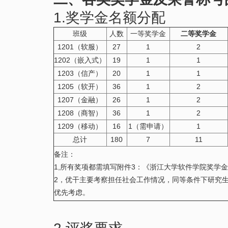
1.奖学金名额分配
班级
人数
一等奖学金
二等奖学金
1201（软服）
27
1
2
1202（嵌入式）
19
1
1
1203（信产）
20
1
1
1205（软开）
36
1
2
1207（金融）
26
1
2
1208（商智）
36
1
2
1209（移动）
16
1（需申请）
1
总计
180
7
11
备注：
1,所有奖项都需填写附件3：《浙江大学软件学院奖学
2，优干主要考察担任社会工作情况，同等条件下研究
优先考虑。