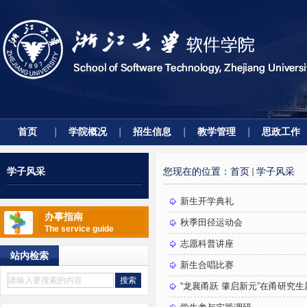
首页
学院概况
招生信息
教学管理
思政工作
学子风采
您现在的位置：
首页
学子风采
新生开学典礼
办事指南
秋季田径运动会
The service guide
志愿科普讲座
站内检索
新生合唱比赛
“龙襄甬跃 肇启新元”在甬研究